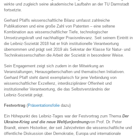
wirkte und zugleich seine akademische Laufbahn an der TU Darmstadt
fortsetzte.
Gerhard Pfaffs wissenschaftliche Bilanz umfasst zahlreiche
Publikationen und eine große Zahl von Patenten – eine seltene
Kombination aus wissenschaftlicher Tiefe, technologischer
Umsetzungskraft und nachhaltiger Praxisrelevanz. Seit seinem Eintritt in
die Leibniz‑Sozietät 2018 hat er früh institutionelle Verantwortung
übernommen und prägt seit 2019 als Sekretar der Klasse für Natur‑ und
Technikwissenschaften die Arbeit der Sozietät in besonderer Weise.
Sein Engagement zeigt sich zudem in der Mitwirkung an
Veranstaltungen, Herausgeberschaften und thematischen Initiativen.
Gerhard Pfaff steht damit exemplarisch für jene Verbindung von
wissenschaftlicher Exzellenz, interdisziplinärer Offenheit und
institutioneller Verantwortung, die das Selbstverständnis der
Leibniz‑Sozietät prägt.
Festvortrag
(
Präsentationsfolie
dazu)
Ein Höhepunkt des Leibniz‑Tages war der Festvortrag zum Thema
Der
Ukraine-Krieg und die neue Welt(un)ordnung
von Prof. Dr. Peter
Brandt, einem Historiker, der seit Jahrzehnten die wissenschaftliche und
öffentliche Diskussion über Demokratie, Europa und internationale