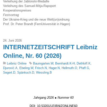
Verleihung der Jablonski-Medaille
Verleihung des Samuel-Mitja-Rapoport
Kooperationspreises
Festvortrag
Der Ukraine-Krieg und die neue Welt(un)ordnung
Prof. Dr. Peter Brandt (FernUniversität in Hagen)
24. Juni 2026
INTERNETZEITSCHRIFT Leibniz
Online, Nr. 60 (2026)
Leibniz Online
Baumgarten.W
,
Bernhardt.K-H
,
Dethloff.K
,
Djurović.A
,
Ebeling.W
,
Frisch.N
,
Hager.N
,
Hellmuth.O
,
Pfaff.G
,
Segert.D
,
Spänkuch.D
,
Wessling.B
nd lernen#
d lernen#
Jahrgang 2026 ● Nummer 60
DOI: 10.53201/LEIBNIZONLINE60