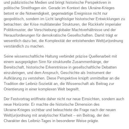
und publizistische Medien und bringt historische Perspektiven in
politische Streitfragen ein. Gerade im Kontext des Ukraine‑Krieges
betont er die Notwendigkeit, gegenwärtige Ereignisse nicht nur
geopolitisch, sondern im Licht langfristiger historischer Entwicklungen zu
betrachten: der Krise multilateraler Strukturen, der Rückkehr imperialer
Politikmuster, der Verschiebung globaler Machtverhältnisse und der
Herausforderungen für demokratische Gesellschaften. Damit trägt er
wesentlich dazu bei, die Komplexität der entstehenden Welt(un)ordnung
verständlich zu machen.
Seine wissenschaftliche Haltung verbindet präzise Quellenarbeit mit
einem ausgeprägten Sinn für strukturelle Zusammenhänge, der
Bereitschaft, historische Erkenntnisse in gesellschaftliche Debatten
einzubringen, und dem Anspruch, Geschichte als Instrument der
Aufklärung zu verstehen. Diese Perspektive knüpft unmittelbar an die
Tradition der Leibniz‑Sozietät an, die Wissenschaft als Beitrag zur
Orientierung in einer komplexen Welt begreift.
Der Festvortrag eröffnete daher nicht nur neue Einsichten, sondern auch
neue Horizonte: Er machte die historische Dimension des
Ukraine‑Krieges sichtbar und beleuchtete die Frage nach der neuen
Welt(un)ordnung mit analytischer Klarheit – ein Beitrag, der den
Charakter des Leibniz‑Tages in besonderer Weise prägte.