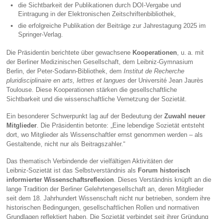
die Sichtbarkeit der Publikationen durch DOI‑Vergabe und
Eintragung in der Elektronischen Zeitschriftenbibliothek,
die erfolgreiche Publikation der Beiträge zur Jahrestagung 2025 im
Springer‑Verlag.
Die Präsidentin berichtete über gewachsene
Kooperationen
, u. a. mit
der Berliner Medizinischen Gesellschaft, dem Leibniz‑Gymnasium
Berlin, der Peter‑Sodann‑Bibliothek, dem
Institut de Recherche
pluridisciplinaire en arts, lettres et langues
der Université Jean Jaurès
Toulouse. Diese Kooperationen stärken die gesellschaftliche
Sichtbarkeit und die wissenschaftliche Vernetzung der Sozietät.
Ein besonderer Schwerpunkt lag auf der Bedeutung der
Zuwahl neuer
Mitglieder
. Die Präsidentin betonte: „Eine lebendige Sozietät entsteht
dort, wo Mitglieder als Wissenschaftler ernst genommen werden – als
Gestaltende, nicht nur als Beitragszahler.“
Das thematisch Verbindende der vielfältigen Aktivitäten der
Leibniz‑Sozietät ist das Selbstverständnis als
Forum historisch
informierter Wissenschaftsreflexion
. Dieses Verständnis knüpft an die
lange Tradition der Berliner Gelehrtengesellschaft an, deren Mitglieder
seit dem 18. Jahrhundert Wissenschaft nicht nur betrieben, sondern ihre
historischen Bedingungen, gesellschaftlichen Rollen und normativen
Grundlagen reflektiert haben. Die Sozietät verbindet seit ihrer Gründung