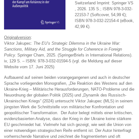
Switzerland Imprint: Springer VS
, 2026. 135 S.; ISBN 978-3-032-
22153-7 (Softcover, 54,99 €);
ISBN 978-3-032-22154-4 (eBook,
42,99 €).
Originalversion
:
Viktor Jakupec:
The EU’s Strategic Dilemma in the Ukraine War:
Sanctions, Military Aid, and the Struggle for Coherence in Foreign
Policy.
Springer Cham, 2025. (SpringerBriefs in International Relations).
iv, 129 S. – ISBN: 978-3-032-01594-5 (vgl. die Meldung auf dieser
Website vom 17. Juni 2025)
Aufbauend auf seinen beiden vorangegangenen und auch in deutscher
Sprache vorliegenden Monografien, „Die Reaktion des Westens auf den
Ukraine-Krieg – Militärische Herausforderungen, NATO-Probleme und die
Neuordnung der globalen Politik (2025) und „Dynamik des Russisch-
Ukrainischen Kriegs“ (2024) untersucht Viktor Jakupec (MLS) in seinem
jüngsten Werk die Schnittstelle von militärischer Konfrontation und
geopolitischer Transformation. Der Autor belegt mittels einer kritischen,
evidenzbasierten Analyse, dass der Krieg in der Ukraine keine stärkere
EU geschmiedet hat. Vielmehr hat sich gezeigt, wie weit die Union von
einer notwendigen strategischen Reife entfernt ist. Der Autor hinterfragt
vorherrschende Narrative und zeichnet die fragmentierten und oft