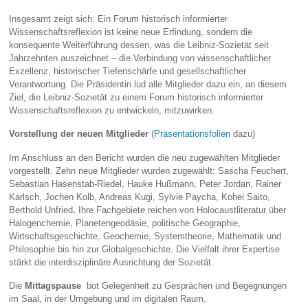
Insgesamt zeigt sich: Ein Forum historisch informierter
Wissenschaftsreflexion ist keine neue Erfindung, sondern die
konsequente Weiterführung dessen, was die Leibniz‑Sozietät seit
Jahrzehnten auszeichnet – die Verbindung von wissenschaftlicher
Exzellenz, historischer Tiefenschärfe und gesellschaftlicher
Verantwortung. Die Präsidentin lud alle Mitglieder dazu ein, an diesem
Ziel, die Leibniz-Sozietät zu einem Forum historisch informierter
Wissenschaftsreflexion zu entwickeln, mitzuwirken.
Vorstellung der neuen Mitglieder
(
Präsentationsfolien
dazu)
Im Anschluss an den Bericht wurden die neu zugewählten Mitglieder
vorgestellt. Zehn neue Mitglieder wurden zugewählt: Sascha Feuchert,
Sebastian Hasenstab-Riedel, Hauke Hußmann, Peter Jordan, Rainer
Karlsch, Jochen Kolb, Andreas Kugi, Sylvie Paycha, Kohei Saito,
Berthold Unfried
.
Ihre Fachgebiete reichen von Holocaustliteratur über
Halogenchemie, Planetengeodäsie, politische Geographie,
Wirtschaftsgeschichte, Geochemie, Systemtheorie, Mathematik und
Philosophie bis hin zur Globalgeschichte. Die Vielfalt ihrer Expertise
stärkt die interdisziplinäre Ausrichtung der Sozietät.
Die
Mittagspause
bot Gelegenheit zu Gesprächen und Begegnungen
im Saal, in der Umgebung und im digitalen Raum.