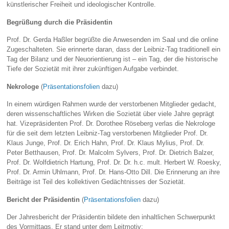
künstlerischer Freiheit und ideologischer Kontrolle.
Begrüßung durch die Präsidentin
Prof. Dr. Gerda Haßler begrüßte die Anwesenden im Saal und die online
Zugeschalteten. Sie erinnerte daran, dass der Leibniz‑Tag traditionell ein
Tag der Bilanz und der Neuorientierung ist – ein Tag, der die historische
Tiefe der Sozietät mit ihrer zukünftigen Aufgabe verbindet.
Nekrologe
(
Präsentationsfolien
dazu)
In einem würdigen Rahmen wurde der verstorbenen Mitglieder gedacht,
deren wissenschaftliches Wirken die Sozietät über viele Jahre geprägt
hat. Vizepräsidenten Prof. Dr. Dorothee Röseberg verlas die Nekrologe
für die seit dem letzten Leibniz-Tag verstorbenen Mitglieder Prof. Dr.
Klaus Junge, Prof. Dr. Erich Hahn, Prof. Dr. Klaus Mylius, Prof. Dr.
Peter Betthausen, Prof. Dr. Malcolm Sylvers, Prof. Dr. Dietrich Balzer,
Prof. Dr. Wolfdietrich Hartung, Prof. Dr. Dr. h.c. mult. Herbert W. Roesky,
Prof. Dr. Armin Uhlmann, Prof. Dr. Hans-Otto Dill. Die Erinnerung an ihre
Beiträge ist Teil des kollektiven Gedächtnisses der Sozietät.
Bericht der Präsidentin
(
Präsentationsfolien
dazu)
Der Jahresbericht der Präsidentin bildete den inhaltlichen Schwerpunkt
des Vormittags. Er stand unter dem Leitmotiv: