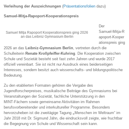
Verleihung der Auszeichnungen
(
Präsentationsfolien
dazu)
Samuel‑Mitja‑Rapoport‑Kooperationspreis
Der
Samuel‑Mitja‑R
Samuel Mitja Rapoport Kooperationspreis ging 2026
an das Leibniz Gymnasium Berlin
apoport‑Kooper
ationspreis ging
2026 an das
Leibniz‑Gymnasium Berlin
, vertreten durch die
Schulleiterin
Renate Krollpfeiffer‑Kuhring
. Die Kooperation zwischen
Schule und Sozietät besteht seit fast zehn Jahren und wurde 2017
offiziell vereinbart. Sie ist nicht nur Ausdruck eines beiderseitigen
Interesses, sondern besitzt auch wissenschafts‑ und bildungspolitische
Bedeutung.
Zu den etablierten Formaten gehören die Vergabe des
Jugendforscherpreises, musikalische Beiträge des Gymnasiums bei
Veranstaltungen der Sozietät, fachliche Unterstützung in den
MINT‑Fächern sowie gemeinsame Aktivitäten im Rahmen
berufsvorbereitender und interkultureller Programme. Besonders
hervorzuheben ist die zweitägige Tagung
„
Menschen im Weltraum“ im
Jahr 2018 mit Dr. Sigmund Jähn, die eindrucksvoll zeigte, wie fruchtbar
die Begegnung von Schule und Wissenschaft sein kann.