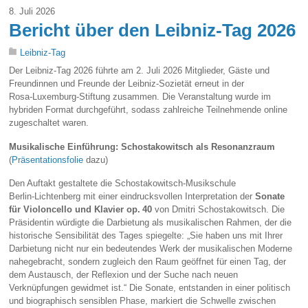
8. Juli 2026
Bericht über den Leibniz‑Tag 2026
Leibniz-Tag
Der Leibniz‑Tag 2026 führte am 2. Juli 2026 Mitglieder, Gäste und
Freundinnen und Freunde der Leibniz‑Sozietät erneut in der
Rosa‑Luxemburg‑Stiftung zusammen. Die Veranstaltung wurde im
hybriden Format durchgeführt, sodass zahlreiche Teilnehmende online
zugeschaltet waren.
Musikalische Einführung: Schostakowitsch als Resonanzraum
(
Präsentationsfolie
dazu)
Den Auftakt gestaltete die Schostakowitsch‑Musikschule
Berlin‑Lichtenberg mit einer eindrucksvollen Interpretation der
Sonate
für Violoncello und Klavier op. 40
von Dmitri Schostakowitsch. Die
Präsidentin würdigte die Darbietung als musikalischen Rahmen, der die
historische Sensibilität des Tages spiegelte: „Sie haben uns mit Ihrer
Darbietung nicht nur ein bedeutendes Werk der musikalischen Moderne
nahegebracht, sondern zugleich den Raum geöffnet für einen Tag, der
dem Austausch, der Reflexion und der Suche nach neuen
Verknüpfungen gewidmet ist.“ Die Sonate, entstanden in einer politisch
und biographisch sensiblen Phase, markiert die Schwelle zwischen