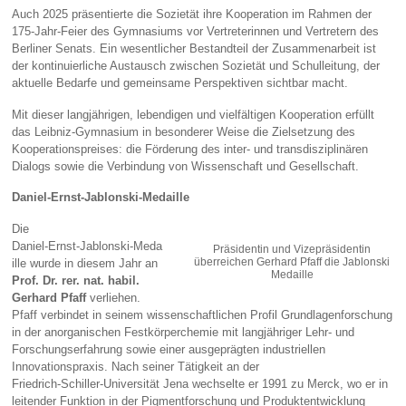
Auch 2025 präsentierte die Sozietät ihre Kooperation im Rahmen der
175‑Jahr‑Feier des Gymnasiums vor Vertreterinnen und Vertretern des
Berliner Senats. Ein wesentlicher Bestandteil der Zusammenarbeit ist
der kontinuierliche Austausch zwischen Sozietät und Schulleitung, der
aktuelle Bedarfe und gemeinsame Perspektiven sichtbar macht.
Mit dieser langjährigen, lebendigen und vielfältigen Kooperation erfüllt
das Leibniz‑Gymnasium in besonderer Weise die Zielsetzung des
Kooperationspreises: die Förderung des inter‑ und transdisziplinären
Dialogs sowie die Verbindung von Wissenschaft und Gesellschaft.
Daniel‑Ernst‑Jablonski‑Medaille
Die
Daniel‑Ernst‑Jablonski‑Meda
Präsidentin und Vizepräsidentin
überreichen Gerhard Pfaff die Jablonski
ille wurde in diesem Jahr an
Medaille
Prof. Dr. rer. nat. habil.
Gerhard Pfaff
verliehen.
Pfaff verbindet in seinem wissenschaftlichen Profil Grundlagenforschung
in der anorganischen Festkörperchemie mit langjähriger Lehr‑ und
Forschungserfahrung sowie einer ausgeprägten industriellen
Innovationspraxis. Nach seiner Tätigkeit an der
Friedrich‑Schiller‑Universität Jena wechselte er 1991 zu Merck, wo er in
leitender Funktion in der Pigmentforschung und Produktentwicklung